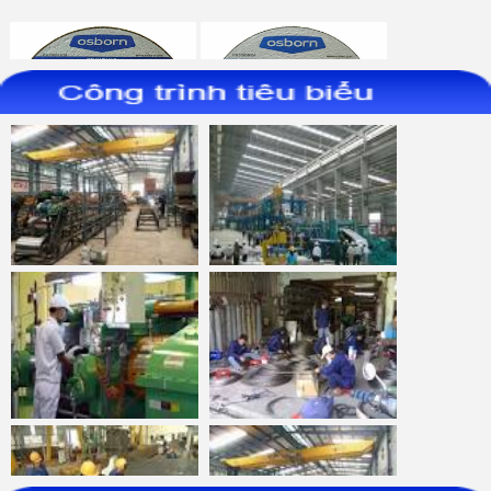
Da-mai-INOX--AS30S-
Da-mai-INOX--AS30S-
100x6x16-Osborn
125x6x22.23-Osborn
Nham-xep-Fiber-chup-75mm-
Nham-xep-nhua-chup-75mm-
Norton-Expert
Norton-Expert