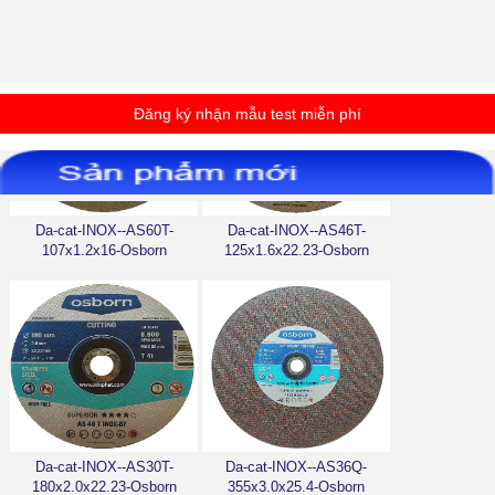
Đăng ký nhận mẫu test miễn phí
Da-cat-INOX--AS60T-
Da-cat-INOX--AS46T-
107x1.2x16-Osborn
125x1.6x22.23-Osborn
Da-cat-INOX--AS30T-
Da-cat-INOX--AS36Q-
180x2.0x22.23-Osborn
355x3.0x25.4-Osborn