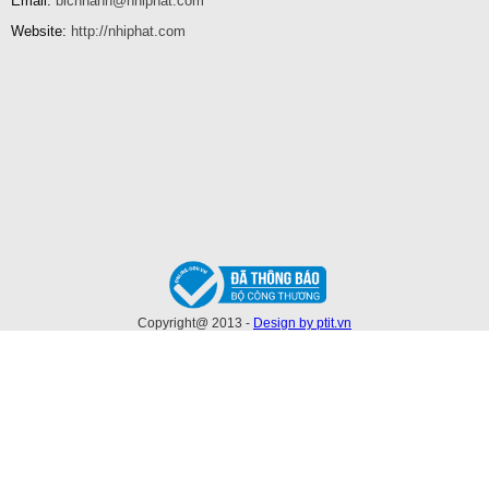
Email:
bichhanh@nhiphat.com
Website:
http://nhiphat.com
Da-cat-INOX--AS36Q-
Da-mai-INOX--AS30S-
355x3.0x25.4-Osborn
100x6x16-Osborn
Copyright@ 2013 -
Design by ptit.vn
Da-mai-INOX--AS30S-
Nham-xep-Fiber-chup-75mm-
125x6x22.23-Osborn
Norton-Expert