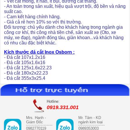
- Vết cắt mỏng, ít hao, ít bụi, đường cắt thẳng.
- An toàn trong sản xuất, hiệu quả vượt trội, độ bền
và năng
suất cao.
- Cam kết hàng chính hãng.
- Giá cả rẻ hơn 10% so với thị trường.
Đối tượng: chủ yếu dành cho khách hàng trong ngành gia
công cơ khí, thi công nhà tiền chế, sản xuất xe (Oto, xe
máy, xe đạp), ngành đóng tàu, giàn khoan...và khách hàng
có nhu cầu đặc biệt khác.
Kích thước đá cắt Inox Osborn
:
- Đá cắt 107x1.2x16
- Đá cắt 105x1.6x16
- Đá cắt 125x1.6x22.23
- Đá cắt 180x2x22.23
- Đá cắt 355x3x25.4
Hotline:
0919.331.001
Mrs. Hạnh -
Mr. Tâm - KD
Giám Đốc
ngành kim loại
0982770119
0989353003