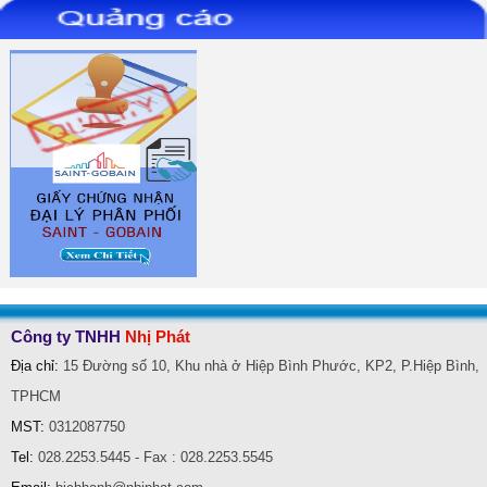
DIA-CAT-GACH-DA-NANG-
Da-cat-INOX--AS60T-
DEWALT
107x1.2x16-Osborn
Công ty TNHH
Nhị Phát
Địa chỉ:
15 Đường số 10, Khu nhà ở Hiệp Bình Phước, KP2, P.Hiệp Bình,
TPHCM
Da-cat-INOX--AS46T-
Da-cat-INOX--AS30T-
125x1.6x22.23-Osborn
180x2.0x22.23-Osborn
MST:
0312087750
Tel:
028.2253.5445 - Fax : 028.2253.5545