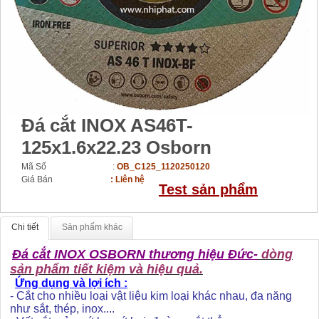
Đá cắt INOX AS46T-
125x1.6x22.23 Osborn
Mã Số :
OB_C125_1120250120
Giá Bán
: Liên hệ
Test sản phẩm
Chi tiết
Sản phẩm khác
Đá cắt INOX OSBORN thương hiệu Đức-
dòng
sản phẩm tiết kiệm và hiệu quả.
Ứng dụng và lợi ích :
- Cắt cho nhiều loại vật liệu kim loại khác nhau, đa năng
như sắt, thép, inox....