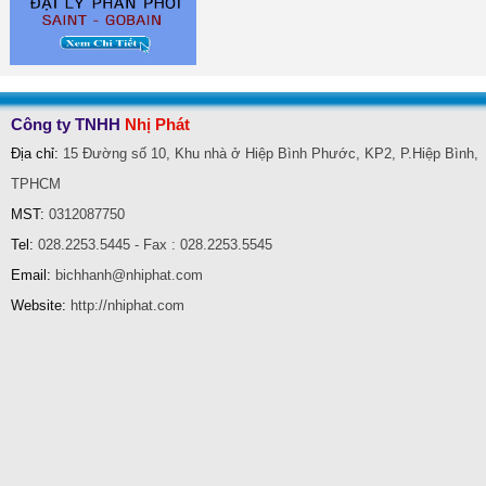
Nham-xep-nhua-chup-75mm-
DIA-CAT-GACH-DA-NANG-
Norton-Expert
DEWALT
Công ty TNHH
Nhị Phát
Địa chỉ:
15 Đường số 10, Khu nhà ở Hiệp Bình Phước, KP2, P.Hiệp Bình,
TPHCM
MST:
0312087750
Tel:
028.2253.5445 - Fax : 028.2253.5545
Email:
bichhanh@nhiphat.com
Website:
http://nhiphat.com