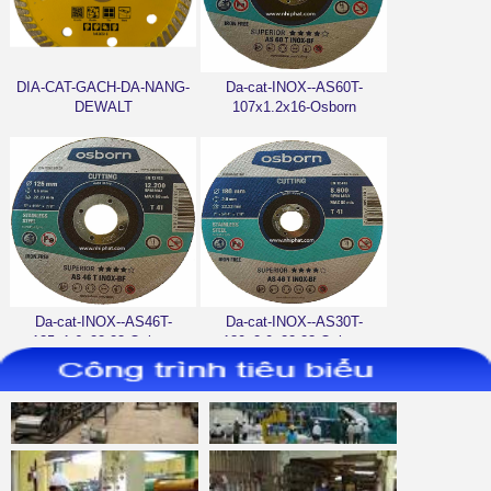
DIA-CAT-GACH-DA-NANG-
Da-cat-INOX--AS60T-
DEWALT
107x1.2x16-Osborn
Da-cat-INOX--AS46T-
Da-cat-INOX--AS30T-
125x1.6x22.23-Osborn
180x2.0x22.23-Osborn