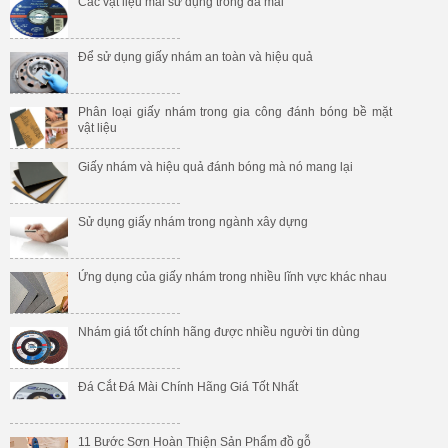
Các vật liệu mài sử dụng trong đá mài
Để sử dụng giấy nhám an toàn và hiệu quả
Da-cat-INOX--AS60T-
Da-cat-INOX--AS46T-
Phân loại giấy nhám trong gia công đánh bóng bề mặt
107x1.2x16-Osborn
125x1.6x22.23-Osborn
vật liệu
Giấy nhám và hiệu quả đánh bóng mà nó mang lại
Sử dụng giấy nhám trong ngành xây dựng
Ứng dụng của giấy nhám trong nhiều lĩnh vực khác nhau
Da-cat-INOX--AS30T-
Da-cat-INOX--AS36Q-
Nhám giá tốt chính hãng được nhiều người tin dùng
180x2.0x22.23-Osborn
355x3.0x25.4-Osborn
Đá Cắt Đá Mài Chính Hãng Giá Tốt Nhất
11 Bước Sơn Hoàn Thiện Sản Phẩm đồ gỗ