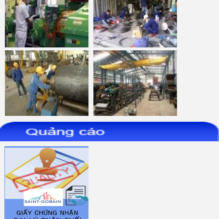
Da-cat-INOX--AS36Q-
Da-mai-INOX--AS30S-
355x3.0x25.4-Osborn
100x6x16-Osborn
Da-mai-INOX--AS30S-
Nham-xep-Fiber-chup-75mm-
125x6x22.23-Osborn
Norton-Expert