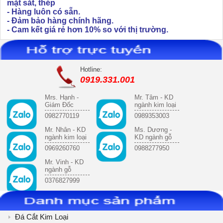
mặt sắt, thép
- Hàng luôn có sẵn.
- Đảm bảo hàng chính hãng.
- Cam kết giá rẻ hơn 10% so với thị trường.
Hotline:
0919.331.001
Mrs. Hạnh -
Mr. Tâm - KD
Giám Đốc
ngành kim loại
0982770119
0989353003
Mr. Nhân - KD
Ms. Dương -
ngành kim loại
KD ngành gỗ
0969260760
0988277950
Mr. Vinh - KD
ngành gỗ
0376827999
Đá Cắt Kim Loại