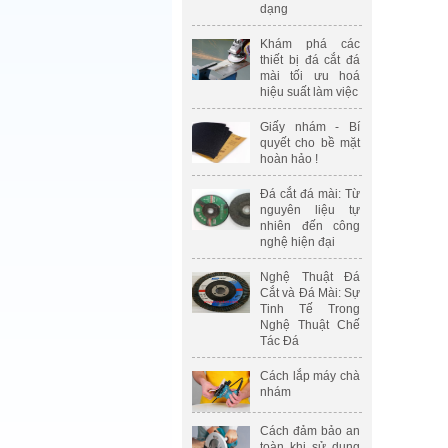
dạng
Khám phá các
thiết bị đá cắt đá
mài tối ưu hoá
hiệu suất làm việc
Giấy nhám - Bí
quyết cho bề mặt
hoàn hảo !
Đá cắt đá mài: Từ
nguyên liệu tự
nhiên đến công
nghệ hiện đại
Nghệ Thuật Đá
Cắt và Đá Mài: Sự
Tinh Tế Trong
Nghệ Thuật Chế
Tác Đá
Cách lắp máy chà
nhám
Cách đảm bảo an
toàn khi sử dụng