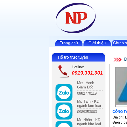
Trang chủ
Giới thiệu
Chính 
Đ
Hotline:
0919.331.001
Mrs. Hạnh -
Giám Đốc
0982770119
Mr. Tâm - KD
ngành kim loại
CÔNG TY
0989353003
Địa chỉ:
Mr. Nhân - KD
Điện tho
ngành kim loại