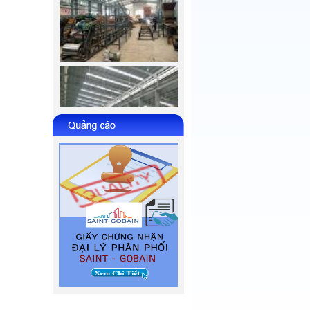
Da-cat-INOX--AS36Q-
355x3.0x25.4-Osborn
Da-mai-INOX--AS30S-
100x6x16-Osborn