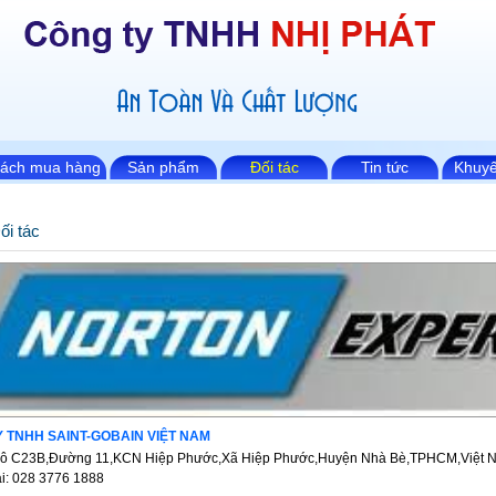
sách mua hàng
Sản phẩm
Đối tác
Tin tức
Khuyế
ối tác
 TNHH SAINT-GOBAIN VIỆT NAM
 Lô C23B,Đường 11,KCN Hiệp Phước,Xã Hiệp Phước,Huyện Nhà Bè,TPHCM,Việt 
ại: 028 3776 1888