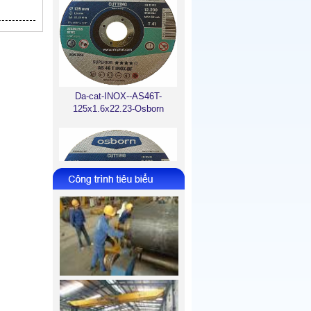
Da-cat-INOX--AS46T-
125x1.6x22.23-Osborn
Da-cat-INOX--AS30T-
180x2.0x22.23-Osborn