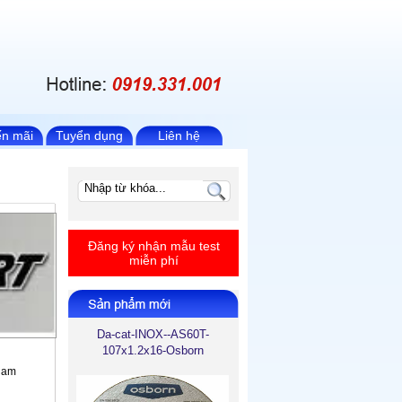
n mãi
Tuyển dụng
Liên hệ
Đăng ký nhận mẫu test
miễn phí
Da-cat-INOX--AS60T-
107x1.2x16-Osborn
Nam