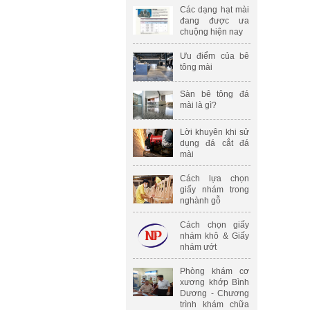
Các dạng hạt mài
đang được ưa
chuộng hiện nay
Ưu điểm của bê
tông mài
Sàn bê tông đá
mài là gì?
Lời khuyên khi sử
dụng đá cắt đá
mài
Cách lựa chọn
giấy nhám trong
nghành gỗ
Cách chọn giấy
nhám khô & Giấy
nhám ướt
Phòng khám cơ
xương khớp Bình
Dương - Chương
trình khám chữa