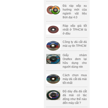
Đá ráp xếp xu
hướng mới của
ngành vật liệu
thời đại 4.0
Ráp xếp giá tốt
nhất ở TPHCM là
ở đâu
Công ty đá cắt đá
mài uy tín TPHCM
Giấy nhám
Oraflex đem lại
hữu dụng cho
người dùng ntn
Cách chọn mua
máy đá cắt đá mài
tốt nhất
Độ dày đĩa đá cắt
đá mài có tác
động như thế nào
đến máy cắt ?